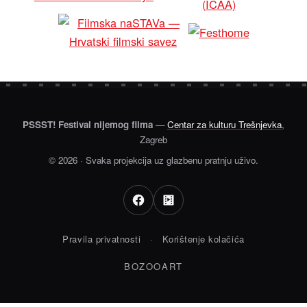
PSSST! Festival nijemog filma
—
Centar za kulturu Trešnjevka
,
Zagreb
© 2026 · Svaka projekcija uz glazbenu pratnju uživo.
Pravila privatnosti
·
Korištenje kolačića
BOZOOART