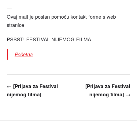
—
Ovaj mail je poslan pomoću kontakt forme s web
stranice
PSSST! FESTIVAL NIJEMOG FILMA
Početna
← [Prijava za Festival
[Prijava za Festival
nijemog filma]
nijemog filma] →