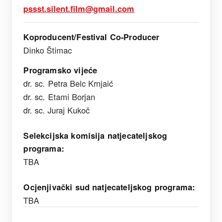
pssst.silent.film@gmail.com
Koproducent/Festival Co-Producer
Dinko Štimac
Programsko vijeće
dr. sc.
Petra Belc Krnjaić
dr. sc.
Etami Borjan
dr. sc. Juraj Kukoč
Selekcijska komisija natjecateljskog
programa:
TBA
Ocjenjivački sud natjecateljskog programa:
TBA