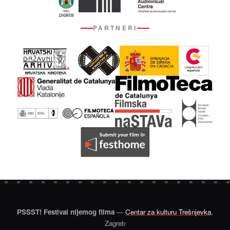
PARTNERI
PSSST! Festival nijemog filma
—
Centar za kulturu Trešnjevka
,
Zagreb